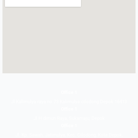
Office 1
Jl Kalimulya raya no 73 Kalimulya cilodong Depok 16413
Office 1
Jl H dimun Raya, Sukamaju, Depok
Office 1
Jl. Kp. Sawah, Jatimulya, Kec. Cilodong, Kota Depok,