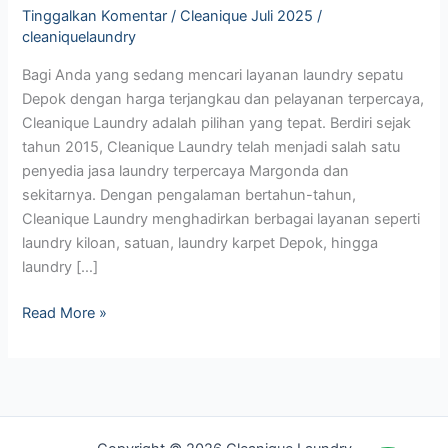
Tinggalkan Komentar
/
Cleanique Juli 2025
/
cleaniquelaundry
Bagi Anda yang sedang mencari layanan laundry sepatu
Depok dengan harga terjangkau dan pelayanan terpercaya,
Cleanique Laundry adalah pilihan yang tepat. Berdiri sejak
tahun 2015, Cleanique Laundry telah menjadi salah satu
penyedia jasa laundry terpercaya Margonda dan
sekitarnya. Dengan pengalaman bertahun-tahun,
Cleanique Laundry menghadirkan berbagai layanan seperti
laundry kiloan, satuan, laundry karpet Depok, hingga
laundry […]
Read More »