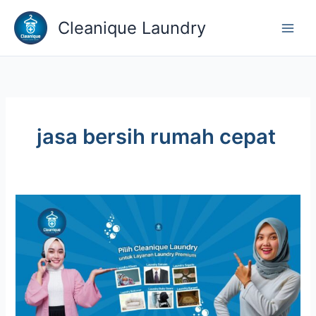
Lewati
Cleanique Laundry
ke
konten
jasa bersih rumah cepat
Kenapa
Cleanique
Cocok
untuk
Keluarga
Sibuk?