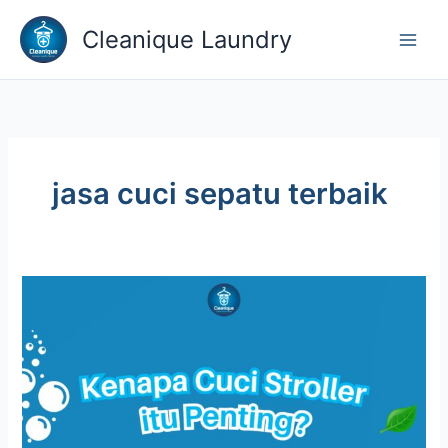
Lewati
Cleanique Laundry
ke
konten
jasa cuci sepatu terbaik
Cara
Menentukan
Laundry
Sepatu
Terbaik