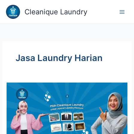
Lewati
Cleanique Laundry
ke
konten
Jasa Laundry Harian
Pilihan
Laundry
Terpercaya
di
Kalimulya
Depok