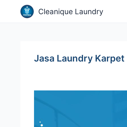
Lewati
Cleanique Laundry
ke
konten
Jasa Laundry Karpet
Laundry
Karpet
Depok