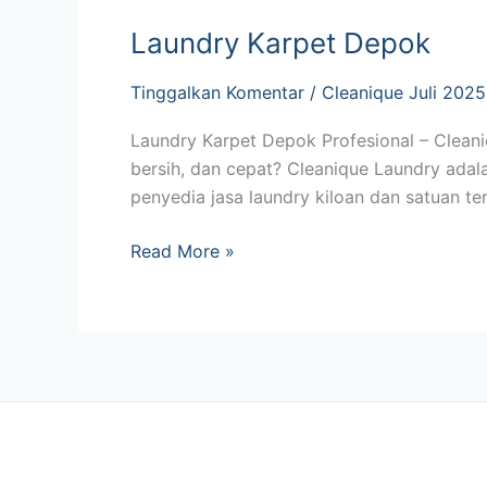
Laundry Karpet Depok
Tinggalkan Komentar
/
Cleanique Juli 2025
Laundry Karpet Depok Profesional – Clean
bersih, dan cepat? Cleanique Laundry adala
penyedia jasa laundry kiloan dan satuan t
Read More »