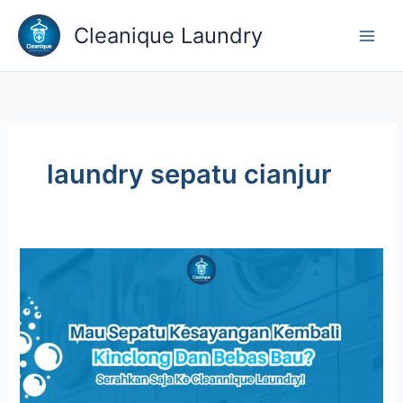
Lewati
Cleanique Laundry
ke
konten
laundry sepatu cianjur
Kesalahan
Umum
Saat
Mencuci
Sepatu
Sendiri