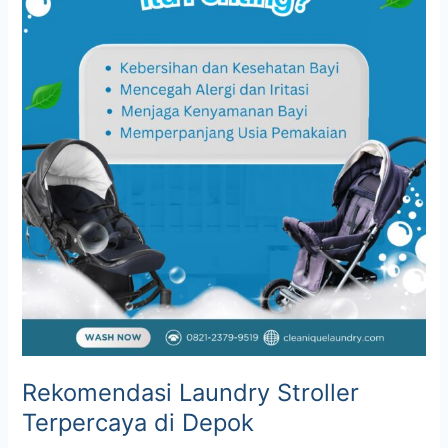
Rekomendasi Laundry Stroller
Terpercaya di Depok