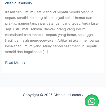
cleaniquelaundry
Kesalahan Umum Saat Mencuci Sepatu Sendiri Mencuci
sepatu sendiri memang bisa menjadi solusi hemat dan
praktis, namun tanpa pengetahuan yang tepat, Anda bisa
saja justru merusaknya. Banyak orang yang belum
memahami cara mencuci sepatu yang benar, sehingga
hasilnya malah mengecewakan. Artikel ini akan membahas
kesalahan umum yang sering terjadi saat mencuci sepatu
sendiri dan bagaimana […]
Read More »
Copyright © 2026 Cleanique Laundry