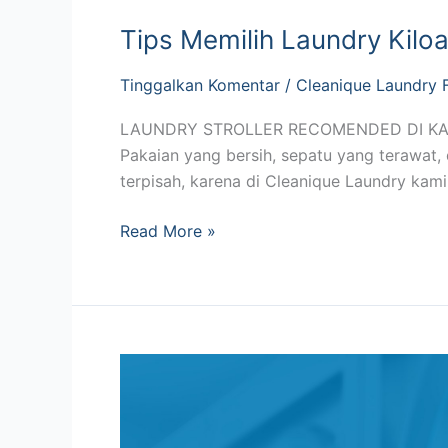
Tips Memilih Laundry Kilo
Tinggalkan Komentar
/
Cleanique Laundry F
LAUNDRY STROLLER RECOMENDED DI KALIMU
Pakaian yang bersih, sepatu yang terawat, 
terpisah, karena di Cleanique Laundry kami
Read More »
Laundry
Kiloan,
Sepatu
&