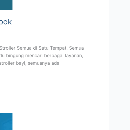
epok
roller Semua di Satu Tempat! Semua
rlu bingung mencari berbagai layanan,
troller bayi, semuanya ada