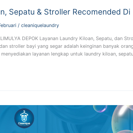
an, Sepatu & Stroller Recomended Di
ebruari
/
cleaniquelaundry
LYA DEPOK Layanan Laundry Kiloan, Sepatu, dan Stroll
dan stroller bayi yang segar adalah keinginan banyak oran
 menyediakan layanan lengkap untuk laundry kiloan, sepatu