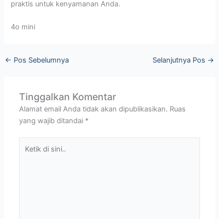
praktis untuk kenyamanan Anda.
4o mini
←
Pos Sebelumnya
Selanjutnya Pos
→
Tinggalkan Komentar
Alamat email Anda tidak akan dipublikasikan.
Ruas
yang wajib ditandai
*
Ketik
di
sini..