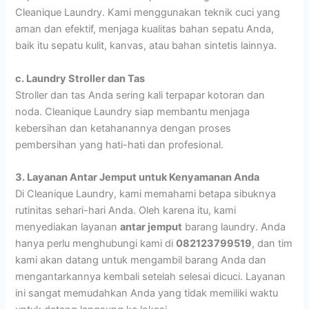
Cleanique Laundry. Kami menggunakan teknik cuci yang
aman dan efektif, menjaga kualitas bahan sepatu Anda,
baik itu sepatu kulit, kanvas, atau bahan sintetis lainnya.
c. Laundry Stroller dan Tas
Stroller dan tas Anda sering kali terpapar kotoran dan
noda. Cleanique Laundry siap membantu menjaga
kebersihan dan ketahanannya dengan proses
pembersihan yang hati-hati dan profesional.
3. Layanan Antar Jemput untuk Kenyamanan Anda
Di Cleanique Laundry, kami memahami betapa sibuknya
rutinitas sehari-hari Anda. Oleh karena itu, kami
menyediakan layanan
antar jemput
barang laundry. Anda
hanya perlu menghubungi kami di
082123799519
, dan tim
kami akan datang untuk mengambil barang Anda dan
mengantarkannya kembali setelah selesai dicuci. Layanan
ini sangat memudahkan Anda yang tidak memiliki waktu