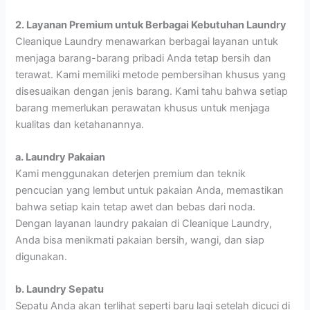
2. Layanan Premium untuk Berbagai Kebutuhan Laundry
Cleanique Laundry menawarkan berbagai layanan untuk
menjaga barang-barang pribadi Anda tetap bersih dan
terawat. Kami memiliki metode pembersihan khusus yang
disesuaikan dengan jenis barang. Kami tahu bahwa setiap
barang memerlukan perawatan khusus untuk menjaga
kualitas dan ketahanannya.
a. Laundry Pakaian
Kami menggunakan deterjen premium dan teknik
pencucian yang lembut untuk pakaian Anda, memastikan
bahwa setiap kain tetap awet dan bebas dari noda.
Dengan layanan laundry pakaian di Cleanique Laundry,
Anda bisa menikmati pakaian bersih, wangi, dan siap
digunakan.
b. Laundry Sepatu
Sepatu Anda akan terlihat seperti baru lagi setelah dicuci di