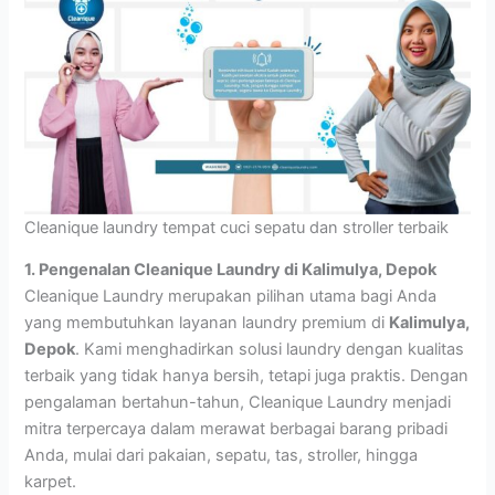
Cleanique laundry tempat cuci sepatu dan stroller terbaik
1. Pengenalan Cleanique Laundry di Kalimulya, Depok
Cleanique Laundry merupakan pilihan utama bagi Anda
yang membutuhkan layanan laundry premium di
Kalimulya,
Depok
. Kami menghadirkan solusi laundry dengan kualitas
terbaik yang tidak hanya bersih, tetapi juga praktis. Dengan
pengalaman bertahun-tahun, Cleanique Laundry menjadi
mitra terpercaya dalam merawat berbagai barang pribadi
Anda, mulai dari pakaian, sepatu, tas, stroller, hingga
karpet.