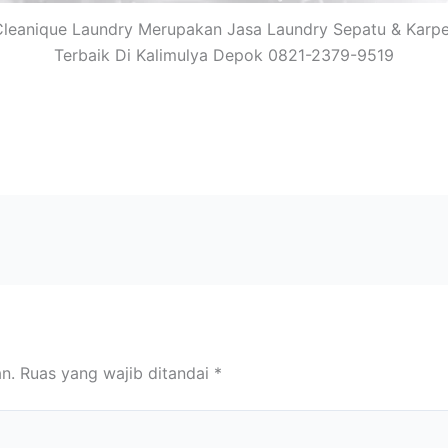
Cleanique Laundry Merupakan Jasa Laundry Sepatu & Karpe
Terbaik Di Kalimulya Depok 0821-2379-9519
n.
Ruas yang wajib ditandai
*