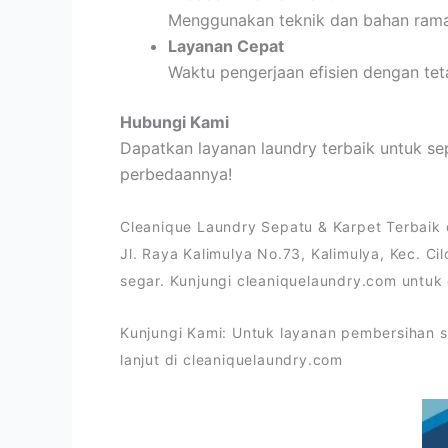
Menggunakan teknik dan bahan rama
Layanan Cepat
Waktu pengerjaan efisien dengan teta
Hubungi Kami
Dapatkan layanan laundry terbaik untuk s
perbedaannya!
Cleanique Laundry Sepatu & Karpet Terbaik 
Jl. Raya Kalimulya No.73, Kalimulya, Kec. C
segar. Kunjungi cleaniquelaundry.com untuk d
Kunjungi Kami: Untuk layanan pembersihan st
lanjut di cleaniquelaundry.com