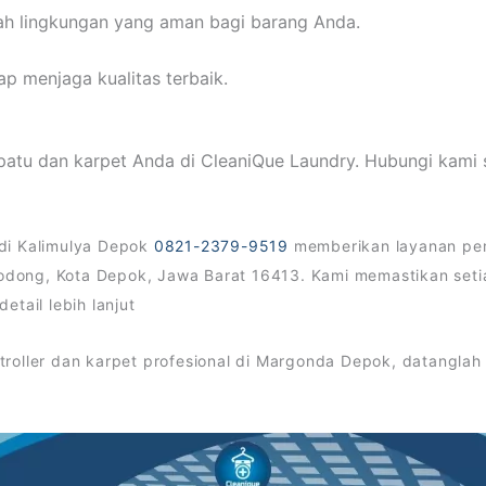
h lingkungan yang aman bagi barang Anda.
p menjaga kualitas terbaik.
epatu dan karpet Anda di CleaniQue Laundry. Hubungi kami
di Kalimulya Depok
0821-2379-9519
memberikan layanan pemb
ilodong, Kota Depok, Jawa Barat 16413. Kami memastikan seti
etail lebih lanjut
roller dan karpet profesional di Margonda Depok, datanglah k