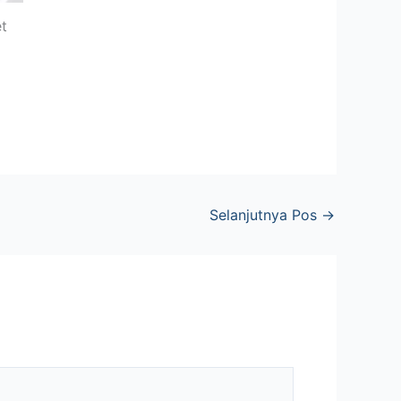
t
Selanjutnya Pos
→