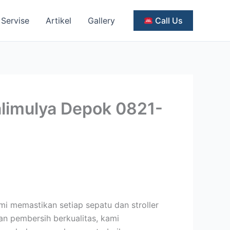
Servise
Artikel
Gallery
Call Us
alimulya Depok 0821-
ami memastikan setiap sepatu dan stroller
n pembersih berkualitas, kami