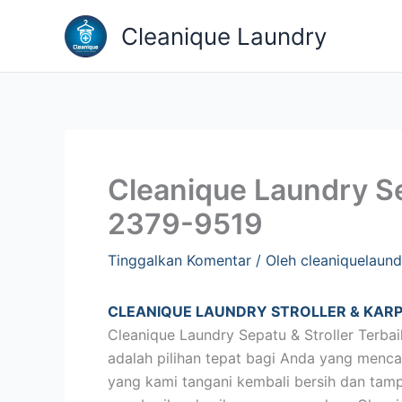
Lewati
Cleanique Laundry
ke
konten
Cleanique Laundry Se
2379-9519
Tinggalkan Komentar
/ Oleh
cleaniquelaun
CLEANIQUE LAUNDRY STROLLER & KARP
Cleanique Laundry Sepatu & Stroller Terb
adalah pilihan tepat bagi Anda yang mencar
yang kami tangani kembali bersih dan tam