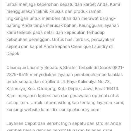
untuk menjaga kebersihan sepatu dan karpet Anda. Kami
menggunakan teknik khusus dan produk ramah
lingkungan untuk membersihkan dan merawat barang-
barang Anda tanpa merusak bahan. Keunggulan layanan
kami terletak pada detail dan kepedulian terhadap
kebutuhan pelanggan. Untuk hasil terbaik, percayakan
sepatu dan karpet Anda kepada Cleanique Laundry di
Depok
Cleanique Laundry Sepatu & Stroller Terbaik di Depok 0821-
2379-9519 menyediakan layanan pembersihan berkualitas
untuk sepatu dan stroller di Jl. Raya Kalimulya No.73,
Kalimulya, Kec. Cilodong, Kota Depok, Jawa Barat 16413.
Kami menjamin kebersihan dan perawatan optimal untuk
setiap item. Untuk informasi lengkap tentang layanan kami,
kunjungi website kami di cleaniquelaundry.com
Layanan Cepat dan Bersih: Ingin sepatu dan stroller Anda
kembali bersih dengan cepat? Gunakan layanan kami