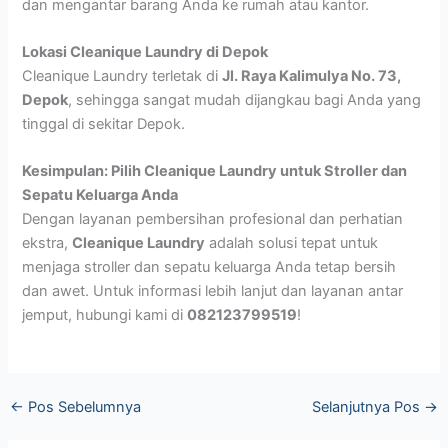
dan mengantar barang Anda ke rumah atau kantor.
Lokasi Cleanique Laundry di Depok
Cleanique Laundry terletak di
Jl. Raya Kalimulya No. 73,
Depok
, sehingga sangat mudah dijangkau bagi Anda yang
tinggal di sekitar Depok.
Kesimpulan: Pilih Cleanique Laundry untuk Stroller dan
Sepatu Keluarga Anda
Dengan layanan pembersihan profesional dan perhatian
ekstra,
Cleanique Laundry
adalah solusi tepat untuk
menjaga stroller dan sepatu keluarga Anda tetap bersih
dan awet. Untuk informasi lebih lanjut dan layanan antar
jemput, hubungi kami di
082123799519
!
←
Pos Sebelumnya
Selanjutnya Pos
→