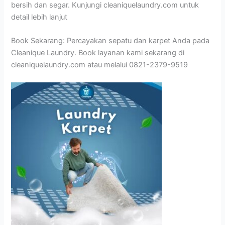
bersih dan segar. Kunjungi cleaniquelaundry.com untuk
detail lebih lanjut
Book Sekarang: Percayakan sepatu dan karpet Anda pada
Cleanique Laundry. Book layanan kami sekarang di
cleaniquelaundry.com atau melalui 0821-2379-9519