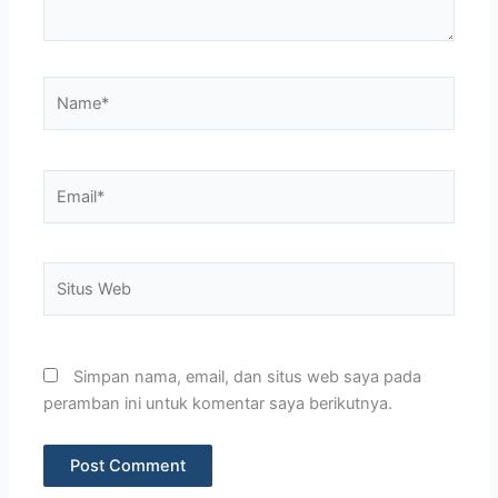
Name*
Email*
Situs
Web
Simpan nama, email, dan situs web saya pada
peramban ini untuk komentar saya berikutnya.