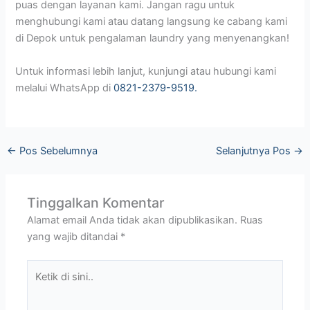
puas dengan layanan kami. Jangan ragu untuk
menghubungi kami atau datang langsung ke cabang kami
di Depok untuk pengalaman laundry yang menyenangkan!
Untuk informasi lebih lanjut, kunjungi atau hubungi kami
melalui WhatsApp di
0821-2379-9519
.
←
Pos Sebelumnya
Selanjutnya Pos
→
Tinggalkan Komentar
Alamat email Anda tidak akan dipublikasikan.
Ruas
yang wajib ditandai
*
Ketik
di
sini..