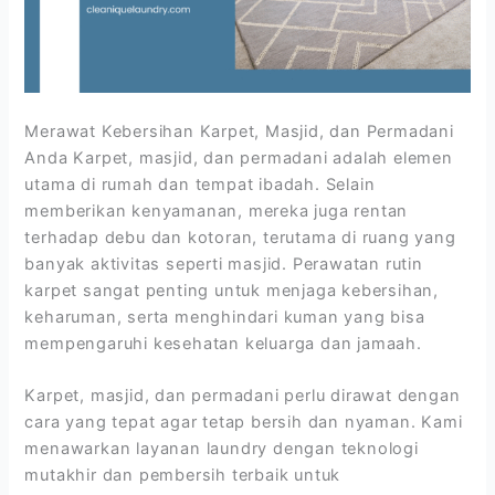
Merawat Kebersihan Karpet, Masjid, dan Permadani
Anda Karpet, masjid, dan permadani adalah elemen
utama di rumah dan tempat ibadah. Selain
memberikan kenyamanan, mereka juga rentan
terhadap debu dan kotoran, terutama di ruang yang
banyak aktivitas seperti masjid. Perawatan rutin
karpet sangat penting untuk menjaga kebersihan,
keharuman, serta menghindari kuman yang bisa
mempengaruhi kesehatan keluarga dan jamaah.
Karpet, masjid, dan permadani perlu dirawat dengan
cara yang tepat agar tetap bersih dan nyaman. Kami
menawarkan layanan laundry dengan teknologi
mutakhir dan pembersih terbaik untuk