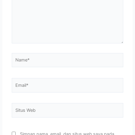
Name*
Email*
Situs
Web
Simpan nama, email, dan situs web saya pada