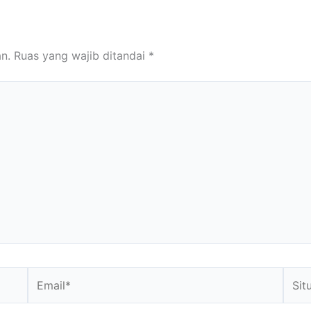
n.
Ruas yang wajib ditandai
*
Email*
Situs
Web