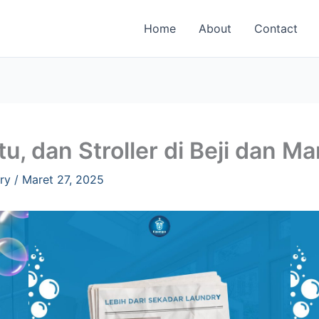
Home
About
Contact
u, dan Stroller di Beji dan 
dry
/
Maret 27, 2025