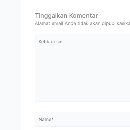
Tinggalkan Komentar
Alamat email Anda tidak akan dipublikasika
Ketik
di
sini..
Name*