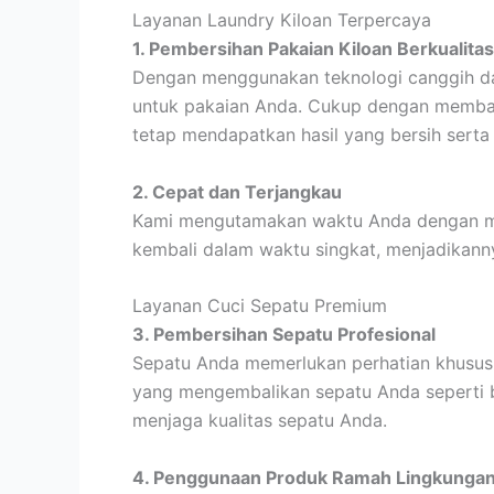
Layanan Laundry Kiloan Terpercaya
1. Pembersihan Pakaian Kiloan Berkualitas
Dengan menggunakan teknologi canggih d
untuk pakaian Anda. Cukup dengan membay
tetap mendapatkan hasil yang bersih serta 
2. Cepat dan Terjangkau
Kami mengutamakan waktu Anda dengan memb
kembali dalam waktu singkat, menjadikann
Layanan Cuci Sepatu Premium
3. Pembersihan Sepatu Profesional
Sepatu Anda memerlukan perhatian khusus
yang mengembalikan sepatu Anda seperti ba
menjaga kualitas sepatu Anda.
4. Penggunaan Produk Ramah Lingkunga