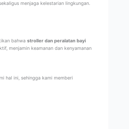
kaligus menjaga kelestarian lingkungan.
stikan bahwa
stroller dan peralatan bayi
ektif, menjamin keamanan dan kenyamanan
i hal ini, sehingga kami memberi