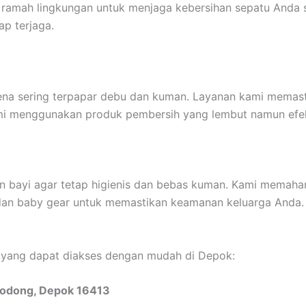
mah lingkungan untuk menjaga kebersihan sepatu Anda se
ap terjaga.
karena sering terpapar debu dan kuman. Layanan kami mema
ami menggunakan produk pembersih yang lembut namun ef
n bayi agar tetap higienis dan bebas kuman. Kami memaham
r dan baby gear untuk memastikan keamanan keluarga Anda.
 yang dapat diakses dengan mudah di Depok:
Cilodong, Depok 16413