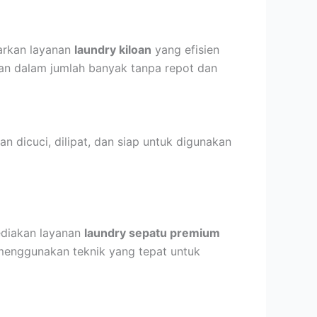
arkan layanan
laundry kiloan
yang efisien
an dalam jumlah banyak tanpa repot dan
dicuci, dilipat, dan siap untuk digunakan
ediakan layanan
laundry sepatu premium
 menggunakan teknik yang tepat untuk