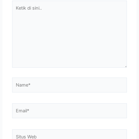
Ketik
di
sini..
Name*
Email*
Situs