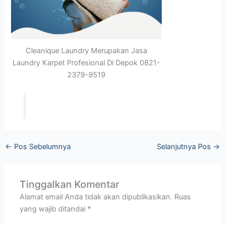
Cleanique Laundry Merupakan Jasa
Laundry Karpet Profesional Di Depok 0821-
2379-9519
←
Pos Sebelumnya
Selanjutnya Pos
→
Tinggalkan Komentar
Alamat email Anda tidak akan dipublikasikan.
Ruas
yang wajib ditandai
*