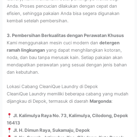
Anda. Proses pencucian dilakukan dengan cepat dan
efisien, sehingga pakaian Anda bisa segera digunakan
kembali setelah pembersihan.
3. Pembersihan Berkualitas dengan Perawatan Khusus
Kami menggunakan mesin cuci modern dan
detergen
ramah lingkungan
yang dapat menghilangkan kotoran,
noda, dan bau tanpa merusak kain. Setiap pakaian akan
mendapatkan perawatan yang sesuai dengan jenis bahan
dan kebutuhan.
Lokasi Cabang CleaniQue Laundry di Depok
CleaniQue Laundry memiliki beberapa cabang yang mudah
dijangkau di Depok, termasuk di daerah
Margonda
:
Jl. Kalimulya Raya No. 73, Kalimulya, Cilodong, Depok
16413
Jl. H. Dimun Raya, Sukamaju, Depok