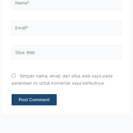
Email*
Situs
Web
Simpan nama, email, dan situs web saya pada
peramban ini untuk komentar saya berikutnya.