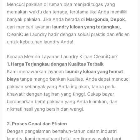
Mencuci pakaian di rumah bisa menjadi tugas yang
memakan waktu dan tenaga, terutama jika Anda memiliki
banyak pakaian. Jika Anda berada di
Margonda, Depok
,
dan mencari layanan
laundry kiloan yang terjangkau
,
CleaniQue Laundry hadir dengan solusi praktis dan efisien
untuk kebutuhan laundry Anda!
Kenapa Memilih Layanan Laundry Kiloan CleaniQue?
1. Harga Terjangkau dengan Kualitas Terbaik
Kami menawarkan layanan
laundry kiloan yang hemat
biaya
tanpa mengorbankan kualitas. Anda dapat mencuci
pakaian sebanyak yang Anda inginkan, tanpa perlu
khawatir dengan tagihan yang tinggi. Cukup bayar
berdasarkan berat pakaian yang Anda kirimkan, dan
nikmati hasil yang bersih dan wangi.
2. Proses Cepat dan Efisien
Dengan pengalaman bertahun-tahun dalam industri
laundry, kami memahami betul pentingnya waktu bagi