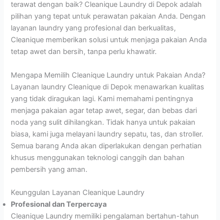
terawat dengan baik? Cleanique Laundry di Depok adalah
pilihan yang tepat untuk perawatan pakaian Anda. Dengan
layanan laundry yang profesional dan berkualitas,
Cleanique memberikan solusi untuk menjaga pakaian Anda
tetap awet dan bersih, tanpa perlu khawatir.
Mengapa Memilih Cleanique Laundry untuk Pakaian Anda?
Layanan laundry Cleanique di Depok menawarkan kualitas
yang tidak diragukan lagi. Kami memahami pentingnya
menjaga pakaian agar tetap awet, segar, dan bebas dari
noda yang sulit dihilangkan. Tidak hanya untuk pakaian
biasa, kami juga melayani laundry sepatu, tas, dan stroller.
Semua barang Anda akan diperlakukan dengan perhatian
khusus menggunakan teknologi canggih dan bahan
pembersih yang aman.
Keunggulan Layanan Cleanique Laundry
Profesional dan Terpercaya
Cleanique Laundry memiliki pengalaman bertahun-tahun