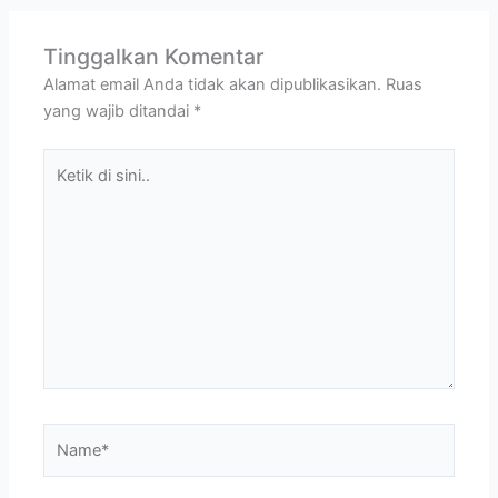
Tinggalkan Komentar
Alamat email Anda tidak akan dipublikasikan.
Ruas
yang wajib ditandai
*
Ketik
di
sini..
Name*