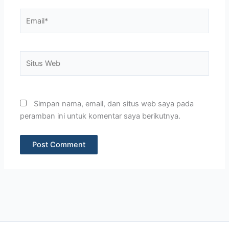
Email*
Situs
Web
Simpan nama, email, dan situs web saya pada
peramban ini untuk komentar saya berikutnya.