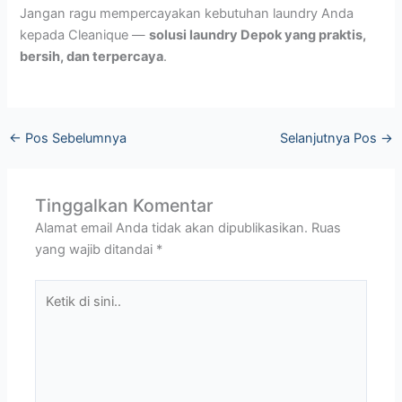
Jangan ragu mempercayakan kebutuhan laundry Anda
kepada Cleanique —
solusi laundry Depok yang praktis,
bersih, dan terpercaya
.
←
Pos Sebelumnya
Selanjutnya Pos
→
Tinggalkan Komentar
Alamat email Anda tidak akan dipublikasikan.
Ruas
yang wajib ditandai
*
Ketik
di
sini..