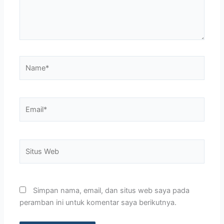
Name*
Email*
Situs
Web
Simpan nama, email, dan situs web saya pada
peramban ini untuk komentar saya berikutnya.