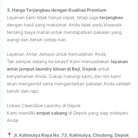
3. Harga Terjangkau dengan Kualitas Premium
Layanan kami tidak hanya cepat, tetapi juga
terjangkau
dengan hasil yang maksimal. Anda tidak perlu khawatir
tentang biaya mahal untuk mendapatkan pakaian yang
wangi dan bersih setiap hari.
Layanan Antar Jemput untuk Kemudahan Anda
Tak sempat datang ke lokasi? Kami menyediakan
layanan
antar jemput laundry kiloan di Beji, Depok
untuk
kenyamanan Anda. Cukup hubungi kami, dan tim kami
akan mengambil serta mengantarkan pakaian Anda setelah
bersih dan rapi.
Lokasi CleaniQue Laundry di Depok
Kami memiliki
empat cabang
di Depok yang siap melayani
Anda:
Jl. Kalimulya Raya No. 73, Kalimulya, Cilodong, Depok