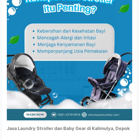
Jasa Laundry Stroller dan Baby Gear di Kalimulya, Depok