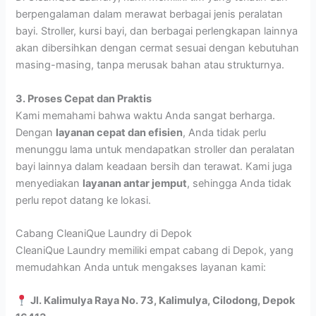
berpengalaman dalam merawat berbagai jenis peralatan
bayi. Stroller, kursi bayi, dan berbagai perlengkapan lainnya
akan dibersihkan dengan cermat sesuai dengan kebutuhan
masing-masing, tanpa merusak bahan atau strukturnya.
3. Proses Cepat dan Praktis
Kami memahami bahwa waktu Anda sangat berharga.
Dengan
layanan cepat dan efisien
, Anda tidak perlu
menunggu lama untuk mendapatkan stroller dan peralatan
bayi lainnya dalam keadaan bersih dan terawat. Kami juga
menyediakan
layanan antar jemput
, sehingga Anda tidak
perlu repot datang ke lokasi.
Cabang CleaniQue Laundry di Depok
CleaniQue Laundry memiliki empat cabang di Depok, yang
memudahkan Anda untuk mengakses layanan kami:
Jl. Kalimulya Raya No. 73, Kalimulya, Cilodong, Depok